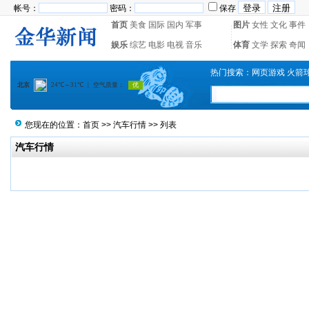
帐号：
密码：
保存
首页
美食
国际
国内
军事
图片
女性
文化
事件
娱乐
综艺
电影
电视
音乐
体育
文学
探索
奇闻
热门搜索：
网页游戏
火箭
您现在的位置：
首页
>>
汽车行情
>> 列表
汽车行情