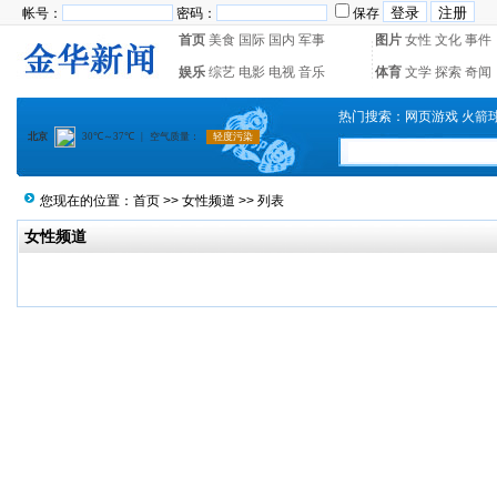
帐号：
密码：
保存
首页
美食
国际
国内
军事
图片
女性
文化
事件
娱乐
综艺
电影
电视
音乐
体育
文学
探索
奇闻
热门搜索：
网页游戏
火箭
您现在的位置：
首页
>>
女性频道
>> 列表
女性频道