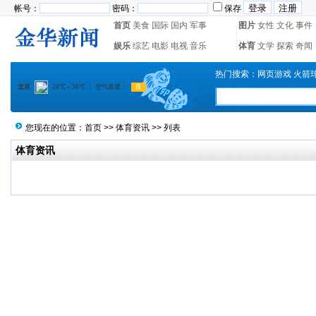
帐号：
密码：
保存
首页
美食
国际
国内
军事
图片
女性
文化
事件
娱乐
综艺
电影
电视
音乐
体育
文学
探索
奇闻
热门搜索：
网页游戏
火箭
您现在的位置：
首页
>>
体育资讯
>> 列表
体育资讯