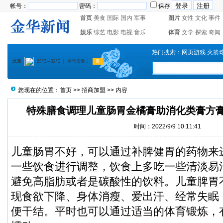
帐号：
密码：
保存
首页
美食
国际
国内
军事
图片
女性
文化
事件
娱乐
综艺
电影
电视
音乐
体育
文学
探索
奇闻
热门搜索：
网页游戏
火箭
您现在的位置：
首页
>>
招商加盟
>> 内容
特殊膳食调理儿童肠胃金橘膏助消化类膏方膏
时间：2022/9/9 10:11:41
儿童肠胃不好，可以通过补脾健胃的药物来
一些饮食进行调整，饮食上多吃一些清淡易
避免高脂肪或者是碳酸性的饮料。儿童脾胃
现食欲下降、身体消瘦、爱出汗、经常失眠
便干结。平时也可以通过适当的体育锻炼，