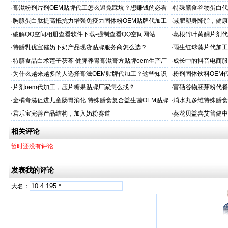
厂
晨泰
·
膏滋粉剂片剂OEM贴牌代工怎么避免踩坑？想赚钱的必看
·
特殊膳食谷物蛋白代
·
胸腺蛋白肽提高抵抗力增强免疫力固体粉OEM贴牌代加工
·
减肥塑身降脂，健康
服务商
服务商
·
破解QQ空间相册查看软件下载-强制查看QQ空间网站
·
葛根竹叶黄酮片剂代
专业
·
特膳乳优宝催奶下奶产品现货贴牌服务商怎么选？
·
雨生红球藻片代加工
定制
·
特膳食品白术莲子茯苓 健脾养胃膏滋膏方贴牌oem生产厂
·
成长中的抖音电商服
家
土？
·
为什么越来越多的人选择膏滋OEM贴牌代加工？这些知识
·
粉剂固体饮料OEM
值得收藏
·
片剂oem代加工，压片糖果贴牌厂家怎么找？
·
富硒谷物胚芽粉代餐
加工
·
金橘膏滋促进儿童肠胃消化 特殊膳食复合益生菌OEM贴牌
·
消水丸多维特殊膳食
代加工
·
君乐宝完善产品结构，加入奶粉赛道
·
葵花贝益喜艾普健中
相关评论
暂时还没有评论
发表我的评论
大名：